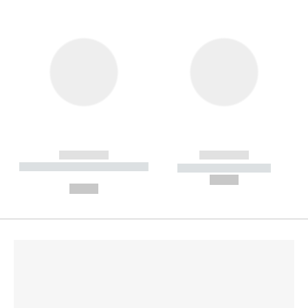
------------
------------
----------- ----------- --------
----------- -----------
---
--,-- €
--,-- €