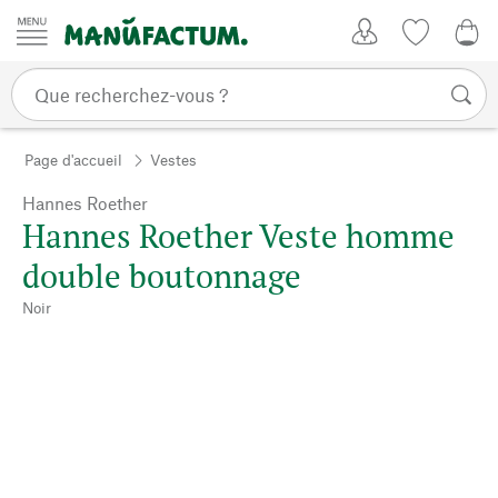
Passer au contenu
Mon compte
Liste de su
CHF
Page d'accueil
Vestes
Hannes Roether
Hannes Roether Veste homme
double boutonnage
Noir