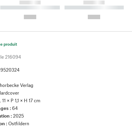
------------
------------
----------- ----------- ----------
----------- ----------- ----------
- -----------
-
--,-- €
--,-- €
le produit
le
216094
99520324
Thorbecke Verlag
ardcover
L 11 × P 1,1 × H 17 cm
ges :
64
tion :
2025
on :
Ostfildern