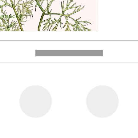
---------- --------------