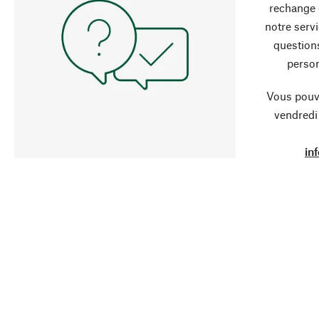
rechange 
notre servi
question
person
Vous pouve
vendredi
in