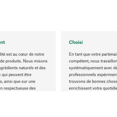
nt
Choisi
lité est au cœur de notre
En tant que votre partenai
 de produits. Nous misons
compétent, nous travaillo
ngrédients naturels et des
systématiquement avec d
 qui peuvent être
professionnels expériment
s, ainsi que sur une
trouvons de bonnes chose
on respectueuse des
enrichissent votre quotidi
s et socialement
un choix optimal de matér
ble.
une excellente fabrication.