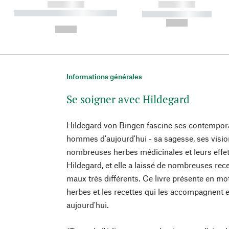
------------
------------
----------- ----------- ----------
----------- -----------
-
--,-- €
--,-- €
Informations générales
Se soigner avec Hildegard
Hildegard von Bingen fascine ses contempor
hommes d'aujourd'hui - sa sagesse, ses visio
nombreuses herbes médicinales et leurs effets
Hildegard, et elle a laissé de nombreuses rec
maux très différents. Ce livre présente en mo
herbes et les recettes qui les accompagnent e
aujourd'hui.