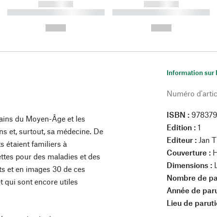
------------
------------
----------- ----------- ----------
----------- ----------- ----------
-
-
--,-- €
--,-- €
Information sur 
Numéro d'artic
ISBN :
97837
ains du Moyen-Âge et les
Edition :
1
ns et, surtout, sa médecine. De
Editeur :
Jan 
 étaient familiers à
Couverture :
H
ettes pour des maladies et des
Dimensions :
ts et en images 30 de ces
Nombre de pa
t qui sont encore utiles
Année de paru
Lieu de paruti