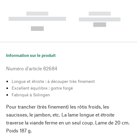
------------
------------
----------- ----------- --------
----------- -----------
---
--,-- €
--,-- €
Information sur le produit
Numéro d'article
82684
Longue et étroite : à découper très finement
Excellent équilibre : goitre forgé
Fabriqué à Solingen
Pour trancher (très finement) les rôtis froids, les
saucisses, le jambon, etc. La lame longue et étroite
traverse la viande ferme en un seul coup. Lame de 20 cm.
Poids 187 g.