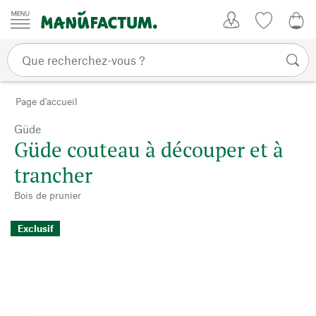
Passer au contenu
Mon compte
Liste de su
CHF
Page d'accueil
Güde
Güde couteau à découper et à
trancher
Bois de prunier
Exclusif