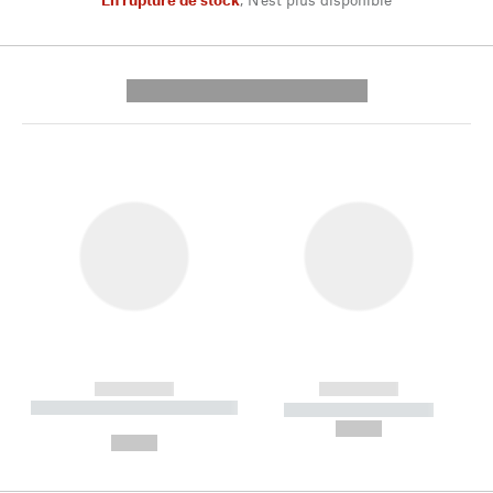
---------- --------------
------------
------------
----------- ----------- --------
----------- -----------
---
--,-- €
--,-- €