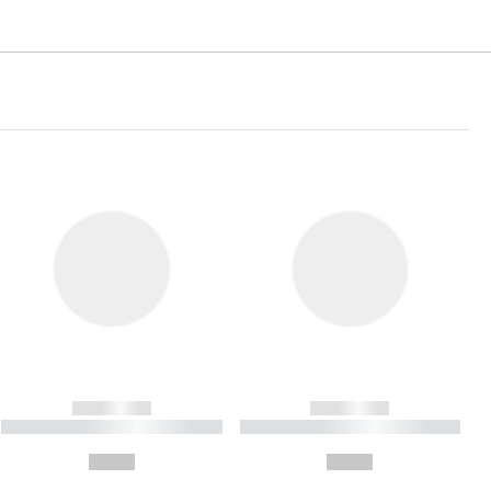
------------
------------
----------- ----------- ----------
----------- ----------- ----------
- -----------
-
--,-- €
--,-- €