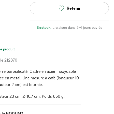
Retenir
En stock
,
Livraison dans 3-4 jours ouvrés
le produit
le
212870
rre borosilicaté. Cadre en acier inoxydable
e en métal. Une mesure à café (longueur 10
uteur 2 cm) est fournie.
uteur 23 cm, Ø 10,7 cm. Poids 650 g.
 de
BODUM®