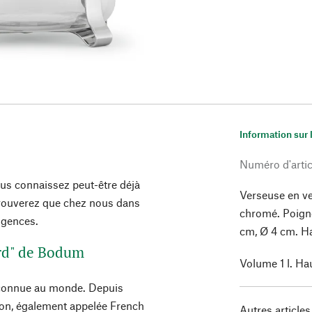
Information sur 
Numéro d'artic
us connaissez peut-être déjà
Verseuse en ve
trouverez que chez nous dans
chromé. Poigné
xigences.
cm, Ø 4 cm. Ha
ord" de Bodum
Volume 1 l. Ha
us connue au monde. Depuis
ion, également appelée French
Autres articles