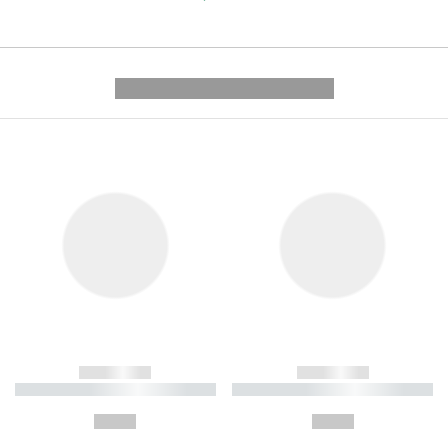
---------- --------------
------------
------------
----------- ----------- ----------
----------- ----------- ----------
-
-
--,-- €
--,-- €