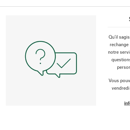
Qu’il sagi
rechange 
notre servi
question
person
Vous pouve
vendredi
in