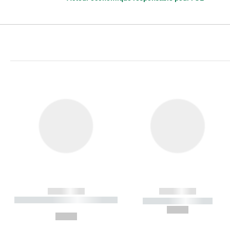
------------
------------
----------- ----------- ----------
----------- -----------
-
--,-- €
--,-- €