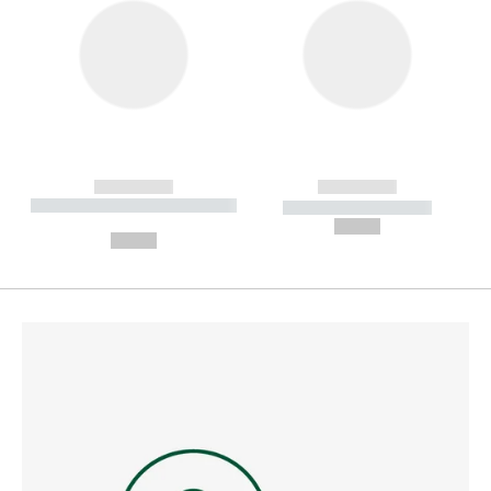
------------
------------
----------- ----------- --------
----------- -----------
---
--,-- €
--,-- €