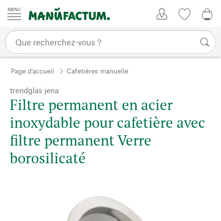
Passer au contenu
Mon compte
Liste de su
CHF
Page d'accueil
Cafetières manuelle
trendglas jena
Filtre permanent en acier
inoxydable pour cafetière avec
filtre permanent Verre
borosilicaté