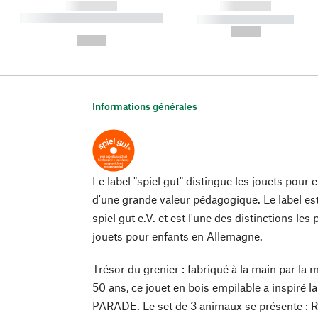
------------
------------
----------- ----------- ----------
----------- -----------
-
--,-- €
--,-- €
Informations générales
Le label "spiel gut" distingue les jouets pour 
d'une grande valeur pédagogique. Le label est
spiel gut e.V. et est l'une des distinctions l
jouets pour enfants en Allemagne.
Trésor du grenier : fabriqué à la main par la m
50 ans, ce jouet en bois empilable a inspiré l
PARADE. Le set de 3 animaux se présente : Rh