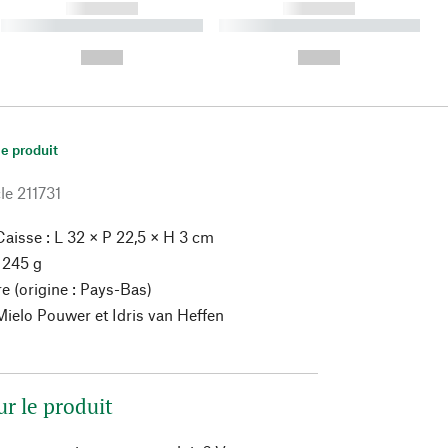
------------
------------
----------- ----------- ----------
----------- ----------- ----------
- -----------
-
--,-- €
--,-- €
le produit
le
211731
aisse : L 32 × P 22,5 × H 3 cm
 245 g
re (origine : Pays-Bas)
ielo Pouwer et Idris van Heffen
ur le produit