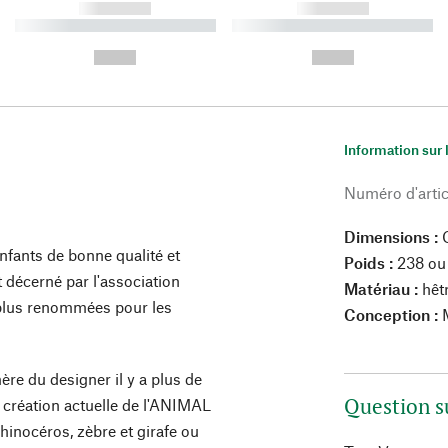
------------
------------
----------- ----------- ----------
----------- ----------- ----------
-
-
--,-- €
--,-- €
Information sur 
Numéro d'artic
Dimensions :
C
enfants de bonne qualité et
Poids :
238 ou
 décerné par l'association
Matériau :
hêt
es plus renommées pour les
Conception :
M
ère du designer il y a plus de
Question s
a création actuelle de l'ANIMAL
inocéros, zèbre et girafe ou