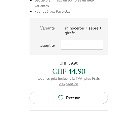
Set de 3 animaux disponibles en deux
variantes
Fabriqué aux Pays-Bas
Variante
rhinocéros + zèbre +
girafe
Quantité
CHF 59.90
CHF 44.90
tous les prix incluent la TVA, plus
Frais
d'expédition
Retenir