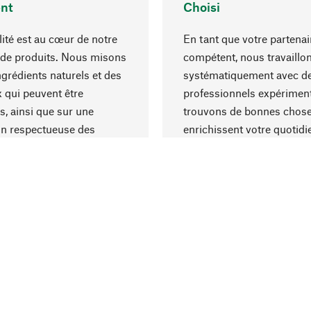
nt
Choisi
lité est au cœur de notre
En tant que votre partenai
 de produits. Nous misons
compétent, nous travaillo
ngrédients naturels et des
systématiquement avec d
 qui peuvent être
professionnels expériment
s, ainsi que sur une
trouvons de bonnes chose
on respectueuse des
enrichissent votre quotidi
s et socialement
un choix optimal de matér
ble.
une excellente fabrication.