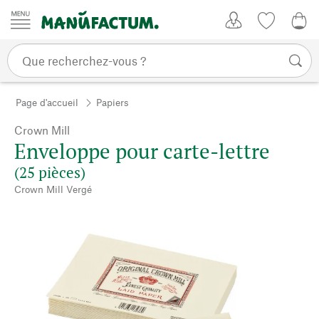
Passer au contenu
Mon compte
Liste de su
CHF
Page d'accueil
Papiers
Crown Mill
Enveloppe pour carte-lettre
(25 pièces)
Crown Mill Vergé