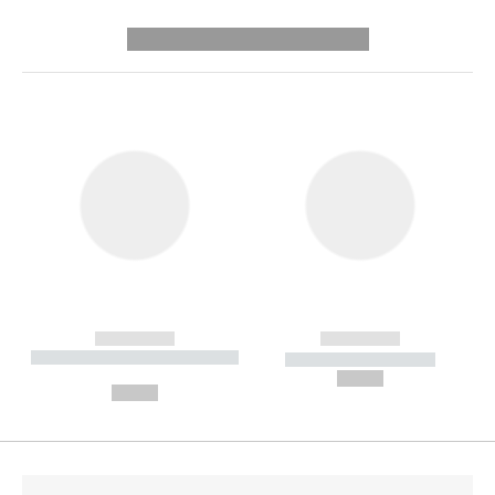
---------- --------------
------------
------------
----------- ----------- --------
----------- -----------
---
--,-- €
--,-- €