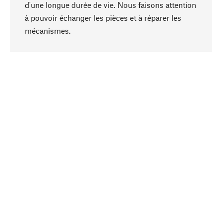
d'une longue durée de vie. Nous faisons attention
à pouvoir échanger les pièces et à réparer les
Haut de page
mécanismes.
Conscient
La durabilité est au cœur de notre sélection de
produits. Nous misons sur des ingrédients
naturels et des matériaux qui peuvent être
entretenus, ainsi que sur une production
respectueuse des ressources et socialement
responsable.