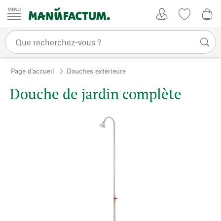
Passer au contenu
Mon compte
Liste de su
CHF
Page d'accueil
Douches extérieure
Douche de jardin complète