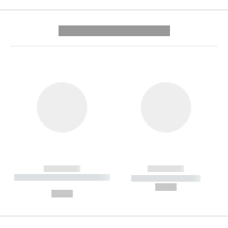
---------- --------------
------------
------------
----------- ----------- --------
----------- -----------
---
--,-- €
--,-- €