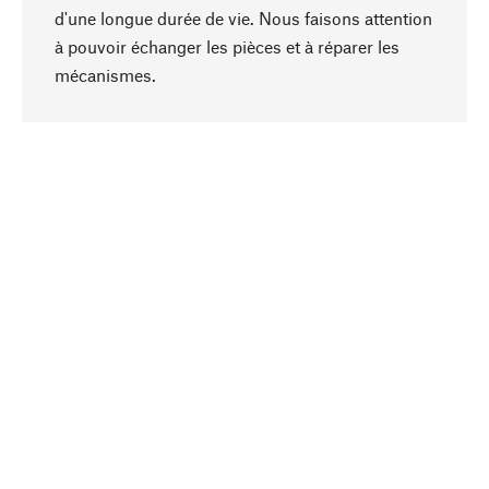
d'une longue durée de vie. Nous faisons attention
à pouvoir échanger les pièces et à réparer les
Haut de page
mécanismes.
Conscient
La durabilité est au cœur de notre sélection de
produits. Nous misons sur des ingrédients
naturels et des matériaux qui peuvent être
entretenus, ainsi que sur une production
respectueuse des ressources et socialement
responsable.