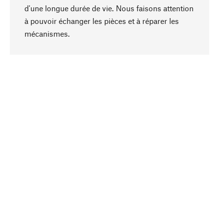
d'une longue durée de vie. Nous faisons attention
à pouvoir échanger les pièces et à réparer les
Haut de page
mécanismes.
Conscient
La durabilité est au cœur de notre sélection de
produits. Nous misons sur des ingrédients
naturels et des matériaux qui peuvent être
entretenus, ainsi que sur une production
respectueuse des ressources et socialement
responsable.