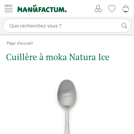
Passer au contenu
Mon compte
Liste de su
CHF
Page d'accueil
Cuillère à moka Natura Ice