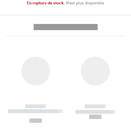
En rupture de stock
,
N'est plus disponible
---------- --------------
------------
------------
----------- ----------- --------
----------- -----------
---
--,-- €
--,-- €