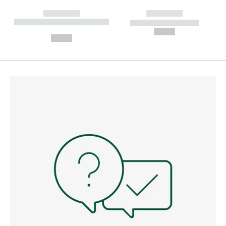
------------
------------
----------- ----------- --------
----------- -----------
---
--,-- €
--,-- €