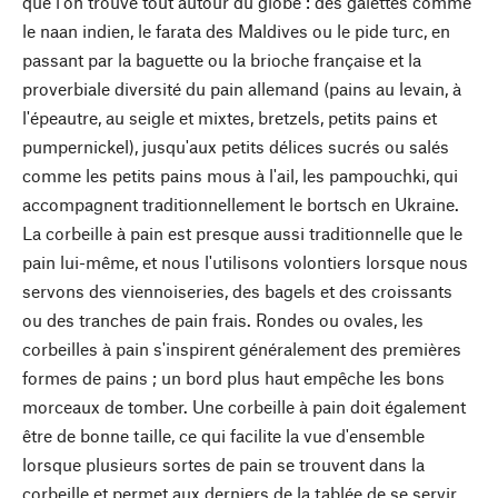
que l'on trouve tout autour du globe : des galettes comme
le naan indien, le farata des Maldives ou le pide turc, en
passant par la baguette ou la brioche française et la
proverbiale diversité du pain allemand (pains au levain, à
l'épeautre, au seigle et mixtes, bretzels, petits pains et
pumpernickel), jusqu'aux petits délices sucrés ou salés
comme les petits pains mous à l'ail, les pampouchki, qui
accompagnent traditionnellement le bortsch en Ukraine.
La corbeille à pain est presque aussi traditionnelle que le
pain lui-même, et nous l'utilisons volontiers lorsque nous
servons des viennoiseries, des bagels et des croissants
ou des tranches de pain frais. Rondes ou ovales, les
corbeilles à pain s'inspirent généralement des premières
formes de pains ; un bord plus haut empêche les bons
morceaux de tomber. Une corbeille à pain doit également
être de bonne taille, ce qui facilite la vue d'ensemble
lorsque plusieurs sortes de pain se trouvent dans la
corbeille et permet aux derniers de la tablée de se servir