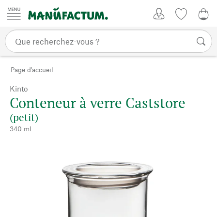
Passer au contenu
Mon compte
Liste de su
CHF
Page d'accueil
Kinto
Conteneur à verre Caststore
(petit)
340 ml