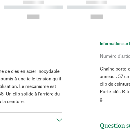
------------
------------
----------- ----------- ----------
----------- ----------- ----------
-
-
--,-- €
--,-- €
Information sur 
Numéro d'artic
Chaîne porte-c
ne de clés en acier inoxydable
anneau : 57 cm
soumis à une telle tension qu'il
clip de ceintur
ilisation. Le mécanisme est
Porte-clés Ø 5
8. Un clip solide à l'arrière du
g.
 la ceinture.
Question s