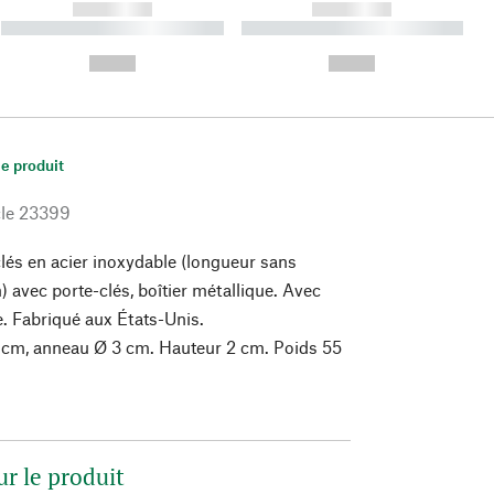
------------
------------
----------- ----------- ----------
----------- ----------- ----------
- -----------
-
--,-- €
--,-- €
le produit
le
23399
lés en acier inoxydable (longueur sans
) avec porte-clés, boîtier métallique. Avec
e. Fabriqué aux États-Unis.
 cm, anneau Ø 3 cm. Hauteur 2 cm. Poids 55
ur le produit