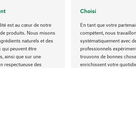
nt
Choisi
lité est au cœur de notre
En tant que votre partenai
 de produits. Nous misons
compétent, nous travaillo
ngrédients naturels et des
systématiquement avec d
 qui peuvent être
professionnels expériment
s, ainsi que sur une
trouvons de bonnes chose
on respectueuse des
enrichissent votre quotidi
s et socialement
un choix optimal de matér
ble.
une excellente fabrication.