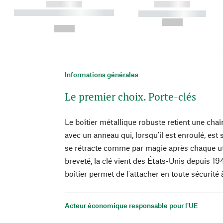
------------
------------
----------- ----------- ----------
----------- -----------
-
--,-- €
--,-- €
Informations générales
Le premier choix. Porte-clés
Le boîtier métallique robuste retient une chaî
avec un anneau qui, lorsqu'il est enroulé, est 
se rétracte comme par magie après chaque ut
breveté, la clé vient des États-Unis depuis 194
boîtier permet de l'attacher en toute sécurité à
Acteur économique responsable pour l'UE