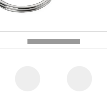
---------- --------------