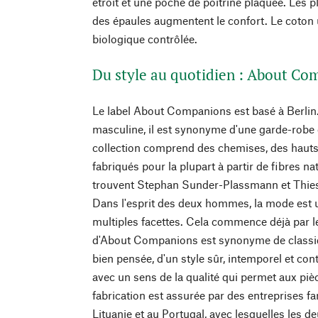
étroit et une poche de poitrine plaquée. Les 
des épaules augmentent le confort. Le coton ut
biologique contrôlée.
Du style au quotidien : About Co
Le label About Companions est basé à Berlin
masculine, il est synonyme d'une garde-robe 
collection comprend des chemises, des hauts,
fabriqués pour la plupart à partir de fibres na
trouvent Stephan Sunder-Plassmann et Thies
Dans l'esprit des deux hommes, la mode est 
multiples facettes. Cela commence déjà par l
d'About Companions est synonyme de classiq
bien pensée, d'un style sûr, intemporel et con
avec un sens de la qualité qui permet aux piè
fabrication est assurée par des entreprises f
Lituanie et au Portugal, avec lesquelles les d