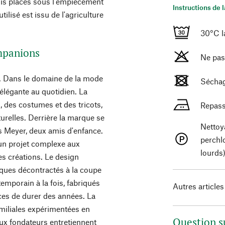
plis placés sous l'empiècement
Instructions de 
ilisé est issu de l'agriculture
30°C la
mpanions
Ne pas
. Dans le domaine de la mode
Séchag
élégante au quotidien. La
 des costumes et des tricots,
Repass
turelles. Derrière la marque se
Nettoy
 Meyer, deux amis d'enfance.
perchl
un projet complexe aux
lourds
es créations. Le design
ues décontractés à la coupe
temporain à la fois, fabriqués
Autres articles
ces de durer des années. La
amiliales expérimentées en
Question s
eux fondateurs entretiennent