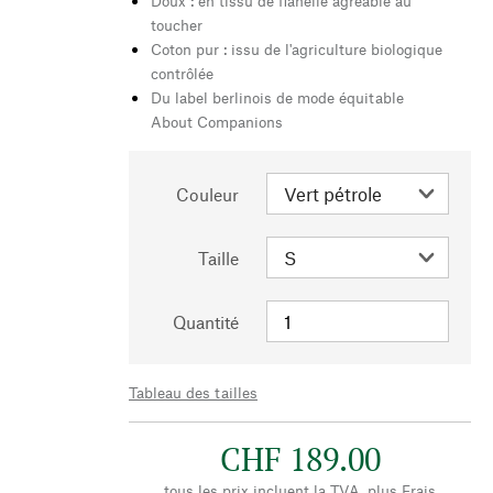
Doux : en tissu de flanelle agréable au
toucher
Coton pur : issu de l'agriculture biologique
contrôlée
Du label berlinois de mode équitable
About Companions
Couleur
Taille
Quantité
Tableau des tailles
CHF 189.00
tous les prix incluent la TVA, plus
Frais