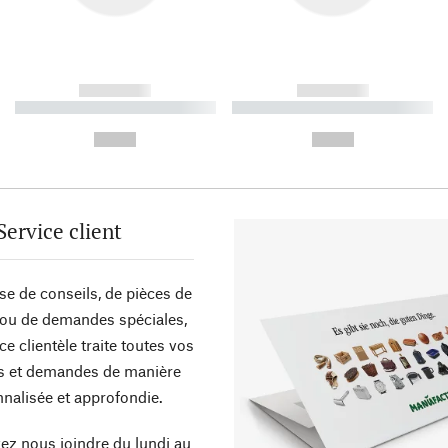
------------
------------
----------- ----------- ----------
----------- ----------- ----------
-
-
--,-- €
--,-- €
Service client
sse de conseils, de pièces de
ou de demandes spéciales,
ce clientèle traite toutes vos
s et demandes de manière
nalisée et approfondie.
z nous joindre du lundi au