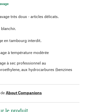
lavage
vage très doux - articles délicats.
 blanchir.
e en tambourg interdit.
age à température modérée
age à sec professionnel au
oroethylene, aux hydrocarbures (benzines
)
 de
About Companions
ur le produit