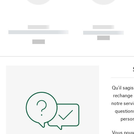
------------
------------
----------- ----------- ----------
----------- -----------
-
--,-- €
--,-- €
Qu’il sagi
rechange 
notre servi
question
person
Vous pouve