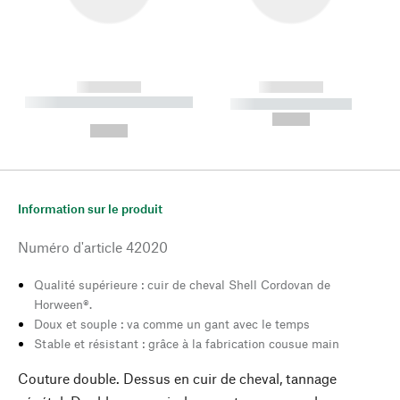
------------
------------
----------- ----------- --------
----------- -----------
---
--,-- €
--,-- €
Information sur le produit
Numéro d'article
42020
Qualité supérieure : cuir de cheval Shell Cordovan de
Horween®.
Doux et souple : va comme un gant avec le temps
Stable et résistant : grâce à la fabrication cousue main
Couture double. Dessus en cuir de cheval, tannage