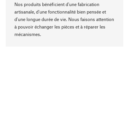
Nos produits bénéficient d'une fabrication
artisanale, d'une fonctionnalité bien pensée et
d'une longue durée de vie. Nous faisons attention
à pouvoir échanger les pièces et à réparer les
Haut de page
mécanismes.
Conscient
La durabilité est au cœur de notre sélection de
produits. Nous misons sur des ingrédients
naturels et des matériaux qui peuvent être
entretenus, ainsi que sur une production
respectueuse des ressources et socialement
responsable.