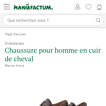
Passer au contenu
Mon compte
Liste de su
CHF
Page d'accueil
Dinkelacker
Chaussure pour homme en cuir
de cheval
Marron foncé