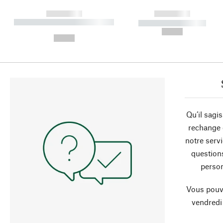
------------
------------
----------- ----------- ----------
----------- -----------
-
--,-- €
--,-- €
Qu’il sagi
rechange 
notre servi
question
person
Vous pouve
vendredi