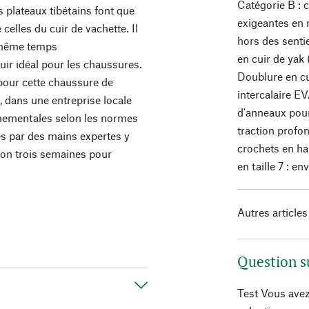
Catégorie B : 
s plateaux tibétains font que
exigeantes en
celles du cuir de vachette. Il
hors des sentie
n même temps
en cuir de yak
uir idéal pour les chaussures.
Doublure en c
pour cette chaussure de
intercalaire E
 dans une entreprise locale
d'anneaux pour 
nnementales selon les normes
traction profo
es par des mains expertes y
crochets en ha
ron trois semaines pour
en taille 7 : env
Autres articles
Question s
Test Vous avez