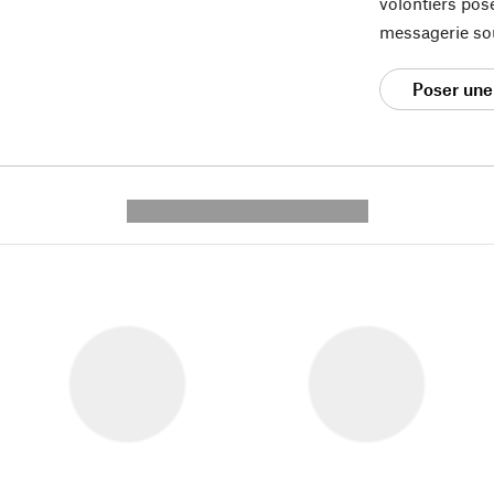
volontiers pos
messagerie so
Poser une
---------- --------------