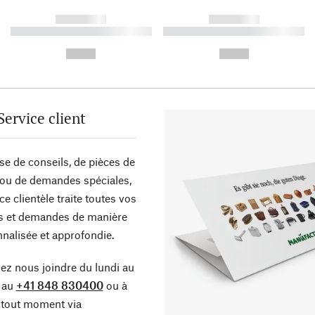
------------
------------
----------- ----------- ----------
----------- ----------- ----------
-
-
--,-- €
--,-- €
Service client
sse de conseils, de pièces de
ou de demandes spéciales,
ce clientèle traite toutes vos
s et demandes de manière
nalisée et approfondie.
z nous joindre du lundi au
 au
+41 848 830400
ou à
tout moment via