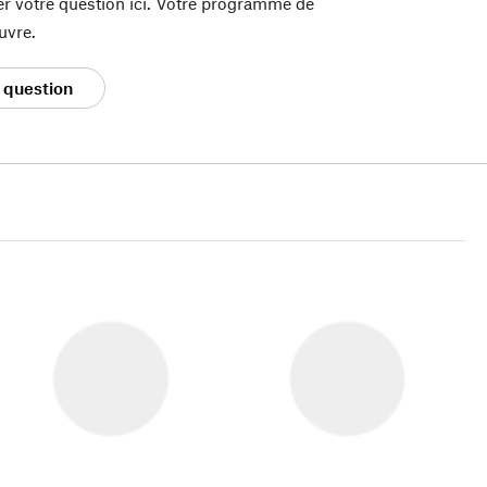
er votre question ici. Votre programme de
uvre.
 question