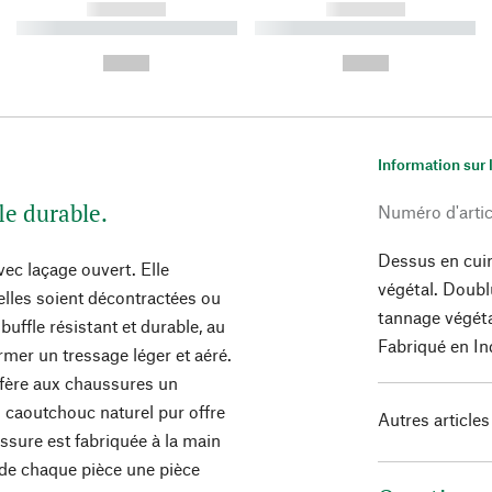
------------
------------
----------- ----------- ----------
----------- ----------- ----------
-
-
--,-- €
--,-- €
Information sur 
le durable.
Numéro d'artic
Dessus en cuir
ec laçage ouvert. Elle
végétal. Doubl
elles soient décontractées ou
tannage végéta
 buffle résistant et durable, au
Fabriqué en In
mer un tressage léger et aéré.
nfère aux chaussures un
 caoutchouc naturel pur offre
Autres articles
sure est fabriquée à la main
t de chaque pièce une pièce