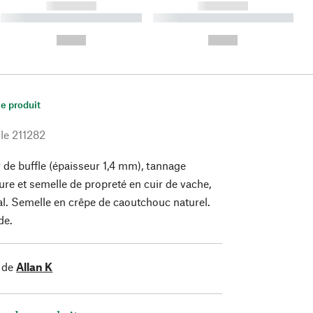
------------
------------
----------- ----------- ----------
----------- ----------- ----------
- -----------
-
--,-- €
--,-- €
le produit
le
211282
 de buffle (épaisseur 1,4 mm), tannage
ure et semelle de propreté en cuir de vache,
l. Semelle en crêpe de caoutchouc naturel.
de.
 de
Allan K