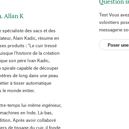
Question s
n. Allan K
Test Vous avez
volontiers pos
messagerie so
 spécialiste des sacs et des
dateur, Alain Kadic, résume en
Poser une
es produits : "Le cuir tressé
isque l'histoire de la création
sque son père Ivan Kadic,
n spirale capable de découper
 mètres de long dans une peau
étier à tisser automatique
s le monde entier.
ntre-temps lui-même ingénieur,
s machines en Inde. Là-bas,
dition. Après avoir collaboré
ers de tissage du cuir, il fonde