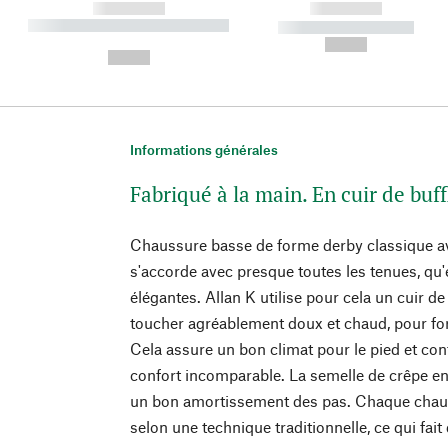
------------
------------
----------- ----------- ----------
----------- -----------
-
--,-- €
--,-- €
Informations générales
Fabriqué à la main. En cuir de buff
Chaussure basse de forme derby classique av
s'accorde avec presque toutes les tenues, qu'
élégantes. Allan K utilise pour cela un cuir de
toucher agréablement doux et chaud, pour for
Cela assure un bon climat pour le pied et co
confort incomparable. La semelle de crêpe en
un bon amortissement des pas. Chaque chaus
selon une technique traditionnelle, ce qui fai