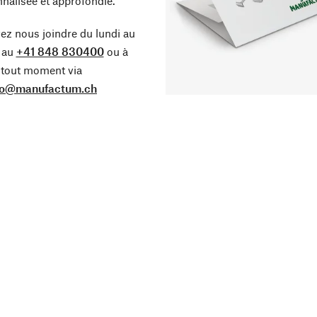
nalisée et approfondie.
z nous joindre du lundi au
 au
+41 848 830400
ou à
tout moment via
fo@manufactum.ch