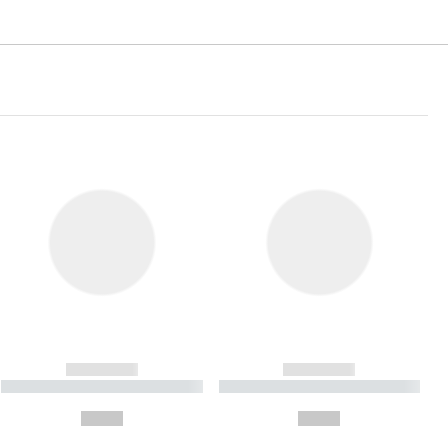
------------
------------
----------- ----------- ----------
----------- ----------- ----------
- -----------
-
--,-- €
--,-- €