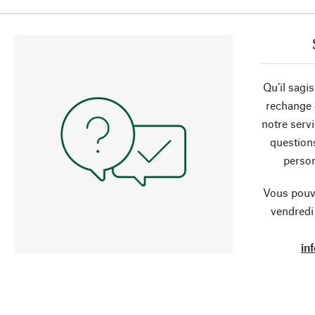
Qu’il sagi
rechange 
notre servi
question
person
Vous pouve
vendredi
in