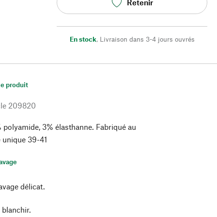
Retenir
En stock
,
Livraison dans 3-4 jours ouvrés
le produit
le
209820
 polyamide, 3% élasthanne. Fabriqué au
le unique 39-41
lavage
avage délicat.
 blanchir.