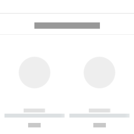
---------- --------------
------------
------------
----------- ----------- ----------
----------- ----------- ----------
-
-
--,-- €
--,-- €