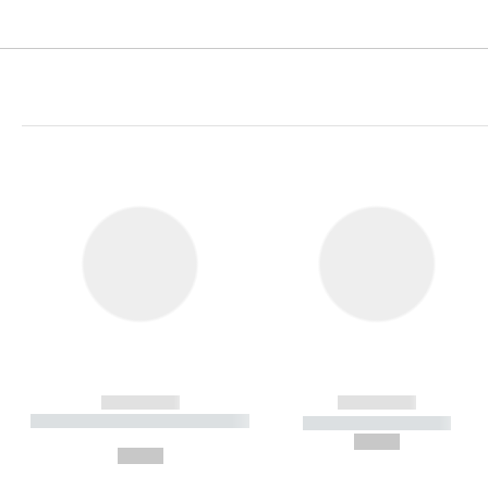
------------
------------
----------- ----------- ----------
----------- -----------
-
--,-- €
--,-- €