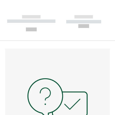
------------
------------
----------- ----------- --------
----------- -----------
---
--,-- €
--,-- €