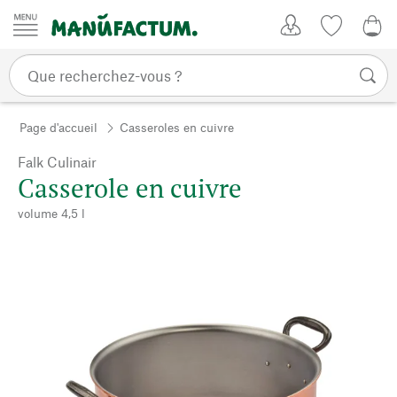
Passer au contenu
Mon compte
Liste de su
CHF
Page d'accueil
Casseroles en cuivre
Falk Culinair
Casserole en cuivre
volume 4,5 l