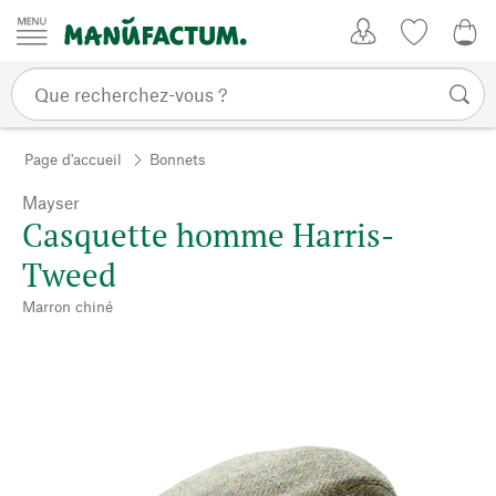
Passer au contenu
Mon compte
Liste de su
CHF
Page d'accueil
Bonnets
Mayser
Casquette homme Harris-
Tweed
Marron chiné