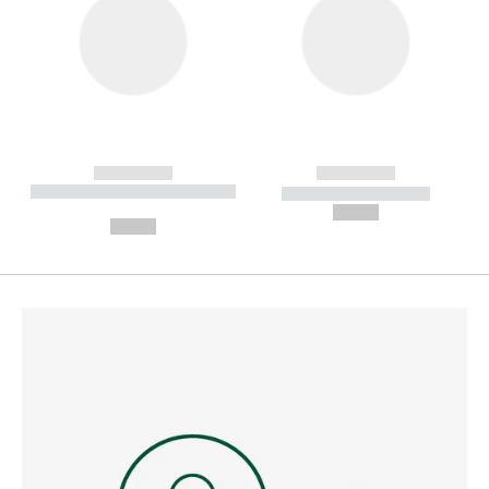
------------
------------
----------- ----------- --------
----------- -----------
---
--,-- €
--,-- €