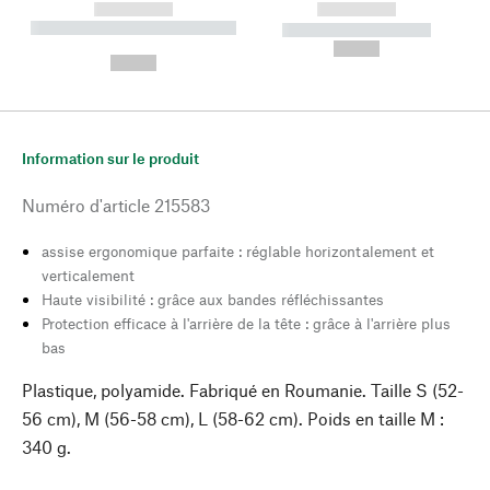
------------
------------
----------- ----------- --------
----------- -----------
---
--,-- €
--,-- €
Information sur le produit
Numéro d'article
215583
assise ergonomique parfaite : réglable horizontalement et
verticalement
Haute visibilité : grâce aux bandes réfléchissantes
Protection efficace à l'arrière de la tête : grâce à l'arrière plus
bas
Plastique, polyamide. Fabriqué en Roumanie. Taille S (52-
56 cm), M (56-58 cm), L (58-62 cm). Poids en taille M :
340 g.