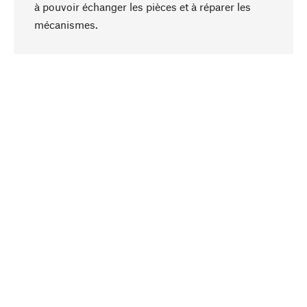
à pouvoir échanger les pièces et à réparer les
Haut de page
mécanismes.
Conscient
La durabilité est au cœur de notre sélection de
produits. Nous misons sur des ingrédients
naturels et des matériaux qui peuvent être
entretenus, ainsi que sur une production
respectueuse des ressources et socialement
responsable.
Choisi