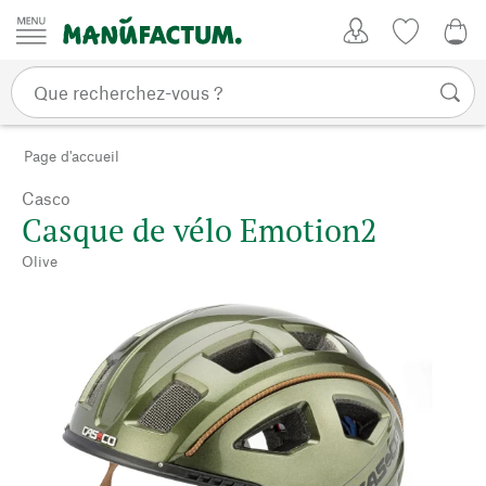
Passer au contenu
Mon compte
Liste de su
CHF
Page d'accueil
Casco
Casque de vélo Emotion2
Olive