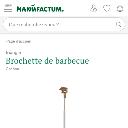
Passer au contenu
Mon compte
Liste de su
CHF
Page d'accueil
triangle
Brochette de barbecue
Cochon