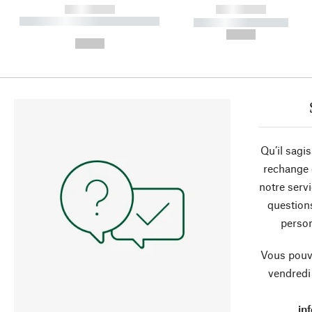
------------
------------
----------- ----------- ----------
----------- -----------
-
--,-- €
--,-- €
Qu’il sagi
rechange 
notre servi
question
person
Vous pouve
vendredi
in