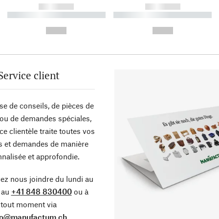
------------
------------
----------- ----------- ----------
----------- ----------- ----------
-
-
--,-- €
--,-- €
Service client
sse de conseils, de pièces de
ou de demandes spéciales,
ce clientèle traite toutes vos
s et demandes de manière
nalisée et approfondie.
z nous joindre du lundi au
 au
+41 848 830400
ou à
tout moment via
fo@manufactum.ch