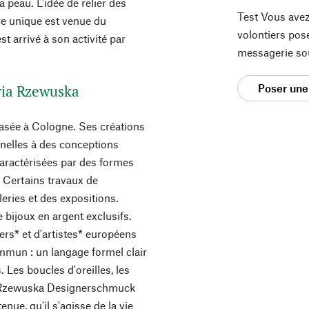
la peau. L'idée de relier des
Test Vous avez
re unique est venue du
volontiers pos
t arrivé à son activité par
messagerie so
aria Rzewuska
Poser une
basée à Cologne. Ses créations
nnelles à des conceptions
 caractérisées par des formes
. Certains travaux de
eries et des expositions.
 bijoux en argent exclusifs.
ers* et d'artistes* européens
ommun : un langage formel clair
 Les boucles d'oreilles, les
ria Rzewuska Designerschmuck
nue, qu'il s'agisse de la vie