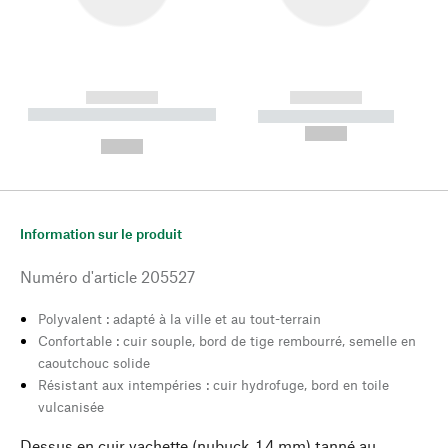
------------
------------
----------- ----------- --------
----------- -----------
---
--,-- €
--,-- €
Information sur le produit
Numéro d'article
205527
Polyvalent : adapté à la ville et au tout-terrain
Confortable : cuir souple, bord de tige rembourré, semelle en
caoutchouc solide
Résistant aux intempéries : cuir hydrofuge, bord en toile
vulcanisée
Dessus en cuir vachette (nubuck, 1,4 mm) tanné au