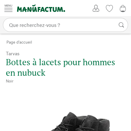
Passer au contenu
Mon compte
Liste de su
CHF
Page d'accueil
Tarvas
Bottes à lacets pour hommes
en nubuck
Noir