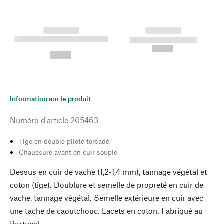
------------
------------
----------- ----------- --------
----------- -----------
---
--,-- €
--,-- €
Information sur le produit
Numéro d'article
205463
Tige en double pilote torsadé
Chaussure avant en cuir souple
Dessus en cuir de vache (1,2-1,4 mm), tannage végétal et
coton (tige). Doublure et semelle de propreté en cuir de
vache, tannage végétal. Semelle extérieure en cuir avec
une tache de caoutchouc. Lacets en coton. Fabriqué au
Portugal.