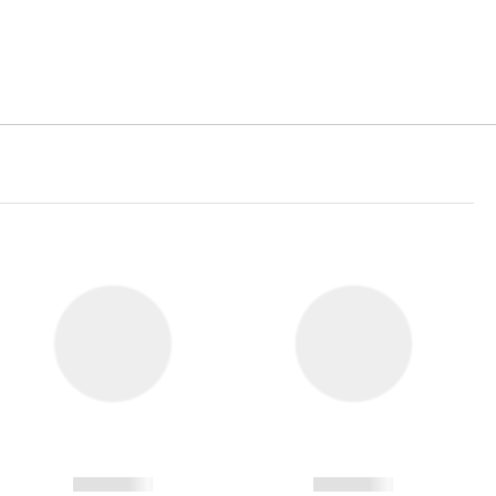
------------
------------