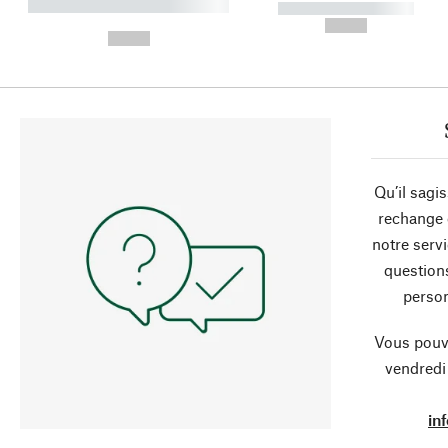
----------- ----------- ----------
----------- -----------
-
--,-- €
--,-- €
Qu’il sagi
rechange 
notre servi
question
person
Vous pouve
vendredi
in