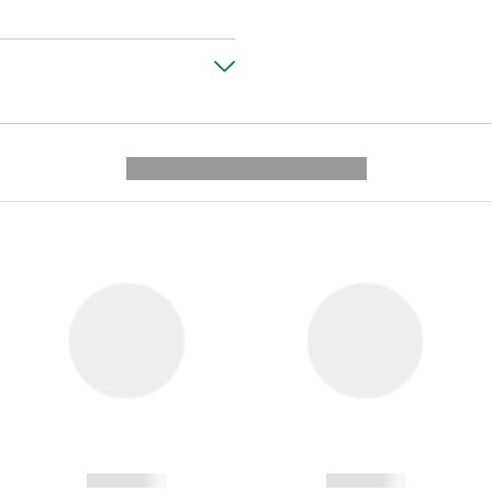
---------- --------------
------------
------------