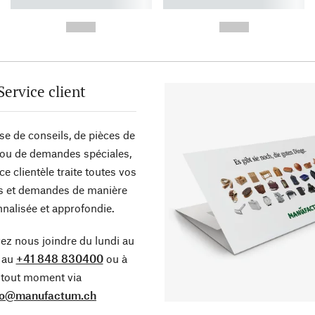
----------- ----------- ----------
----------- ----------- ----------
-
-
--,-- €
--,-- €
Service client
sse de conseils, de pièces de
ou de demandes spéciales,
ce clientèle traite toutes vos
s et demandes de manière
nalisée et approfondie.
z nous joindre du lundi au
 au
+41 848 830400
ou à
tout moment via
fo@manufactum.ch