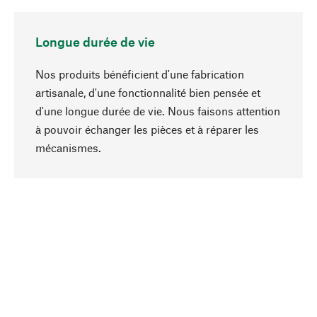
Longue durée de vie
Nos produits bénéficient d'une fabrication
artisanale, d'une fonctionnalité bien pensée et
d'une longue durée de vie. Nous faisons attention
à pouvoir échanger les pièces et à réparer les
Haut de page
mécanismes.
Conscient
La durabilité est au cœur de notre sélection de
produits. Nous misons sur des ingrédients
naturels et des matériaux qui peuvent être
entretenus, ainsi que sur une production