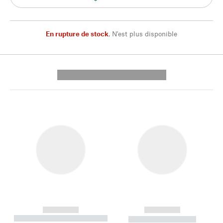
En rupture de stock
,
N'est plus disponible
---------- --------------
------------
------------
----------- ----------- --------
----------- -----------