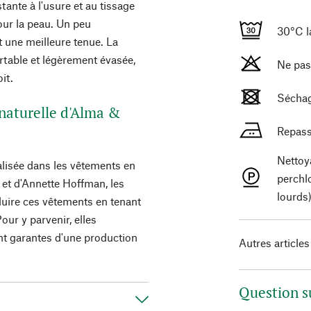
tante à l'usure et au tissage
our la peau. Un peu
30°C la
t une meilleure tenue. La
table et légèrement évasée,
Ne pas
it.
Séchag
 naturelle d'Alma &
Repass
Nettoy
lisée dans les vêtements en
perchl
g et d'Annette Hoffman, les
lourds
oduire ces vêtements en tenant
our y parvenir, elles
ent garantes d'une production
Autres articles
Question s