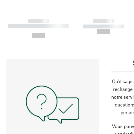
------------
------------
----------- ----------- ----------
----------- -----------
-
--,-- €
--,-- €
Qu’il sagi
rechange 
notre servi
question
person
Vous pouve
vendredi