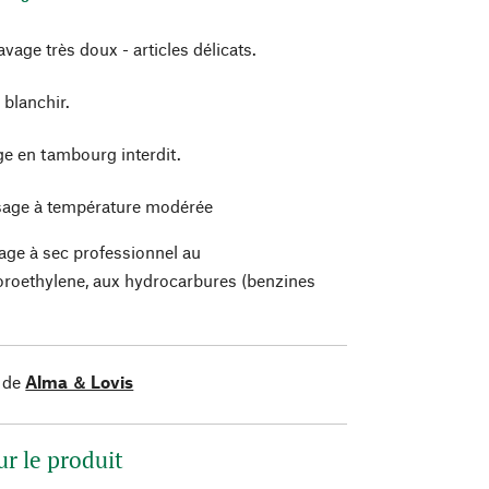
vage très doux - articles délicats.
 blanchir.
e en tambourg interdit.
age à température modérée
age à sec professionnel au
oroethylene, aux hydrocarbures (benzines
)
 de
Alma ＆ Lovis
ur le produit