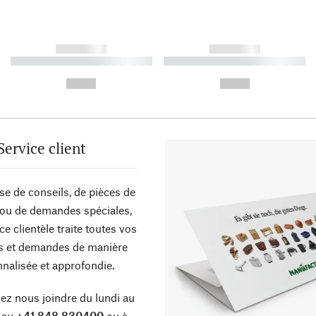
------------
------------
----------- ----------- ----------
----------- ----------- ----------
-
-
--,-- €
--,-- €
Service client
sse de conseils, de pièces de
ou de demandes spéciales,
ce clientèle traite toutes vos
s et demandes de manière
nalisée et approfondie.
z nous joindre du lundi au
 au
+41 848 830400
ou à