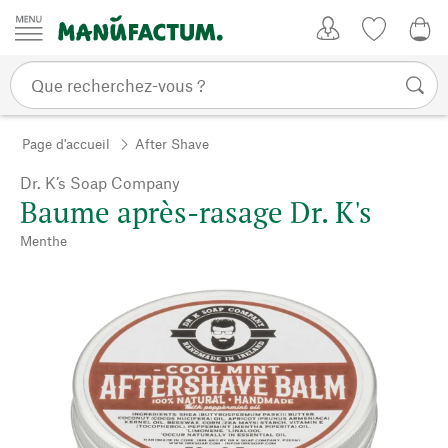
Passer au contenu
Mon compte
Liste de su
CHF
Page d'accueil
After Shave
Dr. K’s Soap Company
Baume après-rasage Dr. K's
Menthe