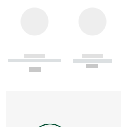
------------
------------
----------- ----------- --------
----------- -----------
---
--,-- €
--,-- €