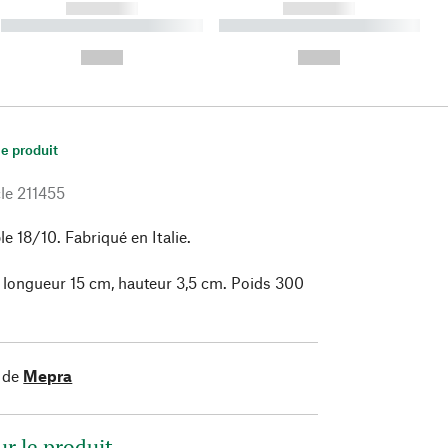
------------
------------
----------- ----------- ----------
----------- ----------- ----------
- -----------
-
--,-- €
--,-- €
le produit
le
211455
e 18/10. Fabriqué en Italie.
 longueur 15 cm, hauteur 3,5 cm. Poids 300
 de
Mepra
ur le produit