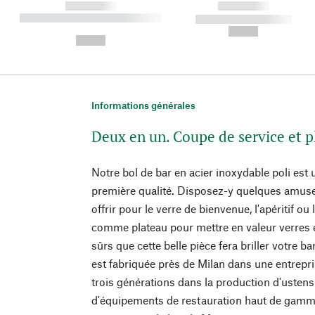
------------
------------
----------- ----------- ----------
----------- -----------
-
--,-- €
--,-- €
Informations générales
Deux en un. Coupe de service et p
Notre bol de bar en acier inoxydable poli est
première qualité. Disposez-y quelques amus
offrir pour le verre de bienvenue, l'apéritif ou
comme plateau pour mettre en valeur verres 
sûrs que cette belle pièce fera briller votre 
est fabriquée près de Milan dans une entrepri
trois générations dans la production d'ustensi
d'équipements de restauration haut de gamme.