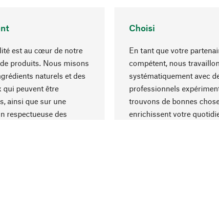
nt
Choisi
lité est au cœur de notre
En tant que votre partenai
 de produits. Nous misons
compétent, nous travaillo
ngrédients naturels et des
systématiquement avec d
 qui peuvent être
professionnels expériment
s, ainsi que sur une
trouvons de bonnes chose
on respectueuse des
enrichissent votre quotidi
s et socialement
un choix optimal de matér
ble.
une excellente fabrication.