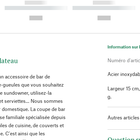
------------
------------
----------- ----------- ----------
----------- ----------- ----------
-
-
--,-- €
--,-- €
Information sur 
lateau
Numéro d'artic
Acier inoxydabl
 un accessoire de bar de
e-gueules que vous souhaitez
Largeur 15 cm,
 le sundowner, utilisez-la
g.
et serviettes... Nous sommes
bar domestique. La coupe de bar
se familiale spécialisée depuis
Autres articles
les de cuisine, de couverts et
 C'est ainsi que les
Question s