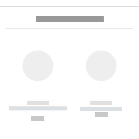
---------- --------------
------------
------------
----------- ----------- --------
----------- -----------
---
--,-- €
--,-- €