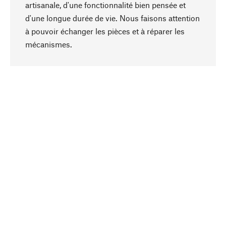
artisanale, d'une fonctionnalité bien pensée et
d'une longue durée de vie. Nous faisons attention
à pouvoir échanger les pièces et à réparer les
Haut de page
mécanismes.
Conscient
La durabilité est au cœur de notre sélection de
produits. Nous misons sur des ingrédients
naturels et des matériaux qui peuvent être
entretenus, ainsi que sur une production
respectueuse des ressources et socialement
responsable.