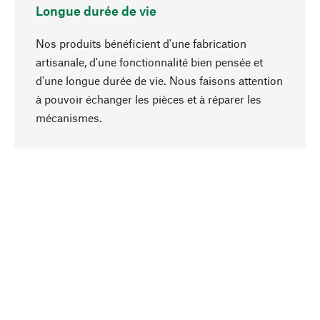
Longue durée de vie
Nos produits bénéficient d'une fabrication
artisanale, d'une fonctionnalité bien pensée et
d'une longue durée de vie. Nous faisons attention
à pouvoir échanger les pièces et à réparer les
Haut de page
mécanismes.
Conscient
La durabilité est au cœur de notre sélection de
produits. Nous misons sur des ingrédients
naturels et des matériaux qui peuvent être
entretenus, ainsi que sur une production
respectueuse des ressources et socialement