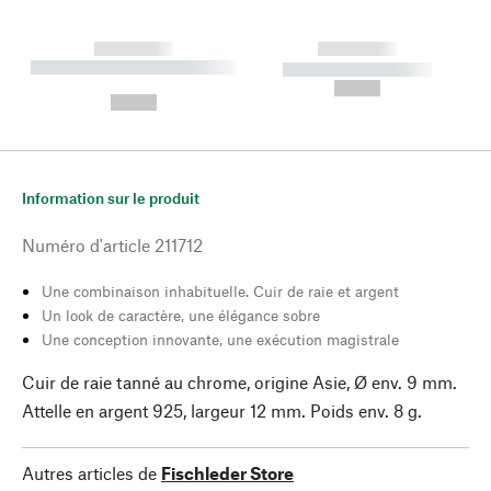
------------
------------
----------- ----------- --------
----------- -----------
---
--,-- €
--,-- €
Information sur le produit
Numéro d'article
211712
Une combinaison inhabituelle. Cuir de raie et argent
Un look de caractère, une élégance sobre
Une conception innovante, une exécution magistrale
Cuir de raie tanné au chrome, origine Asie, Ø env. 9 mm.
Attelle en argent 925, largeur 12 mm. Poids env. 8 g.
Autres articles de
Fischleder Store