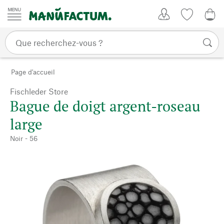
Passer au contenu
Mon compte
Liste de su
CHF
Page d'accueil
Fischleder Store
Bague de doigt argent-roseau
large
Noir - 56