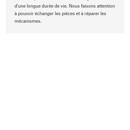
d'une longue durée de vie. Nous faisons attention
à pouvoir échanger les pièces et à réparer les
Haut de page
mécanismes.
Conscient
La durabilité est au cœur de notre sélection de
produits. Nous misons sur des ingrédients
naturels et des matériaux qui peuvent être
entretenus, ainsi que sur une production
respectueuse des ressources et socialement
responsable.