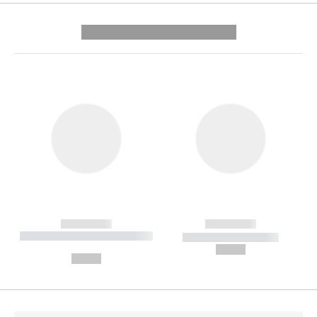
---------- --------------
------------
------------
----------- ----------- --------
----------- -----------
---
--,-- €
--,-- €