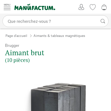
Passer au contenu
Mon compte
Liste de su
CHF
Page d'accueil
Aimants & tableaux magnétiques
Brugger
Aimant brut
(10 pièces)